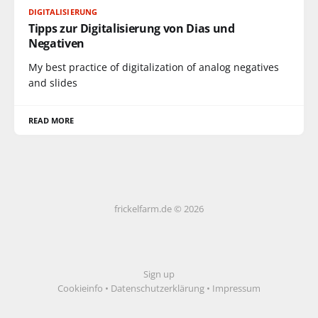
DIGITALISIERUNG
Tipps zur Digitalisierung von Dias und
Negativen
My best practice of digitalization of analog negatives
and slides
READ MORE
frickelfarm.de © 2026
Sign up
Cookieinfo
•
Datenschutzerklärung
•
Impressum