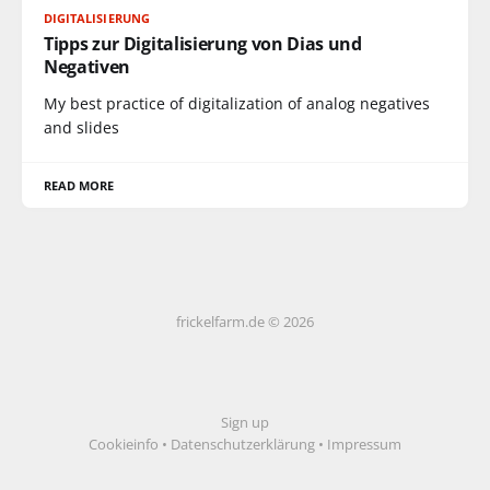
DIGITALISIERUNG
Tipps zur Digitalisierung von Dias und
Negativen
My best practice of digitalization of analog negatives
and slides
READ MORE
frickelfarm.de © 2026
Sign up
Cookieinfo
•
Datenschutzerklärung
•
Impressum