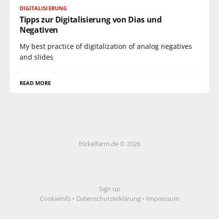
DIGITALISIERUNG
Tipps zur Digitalisierung von Dias und
Negativen
My best practice of digitalization of analog negatives
and slides
READ MORE
frickelfarm.de © 2026
Sign up
Cookieinfo
•
Datenschutzerklärung
•
Impressum